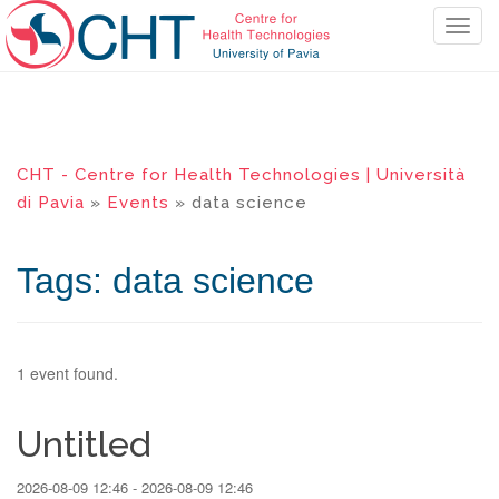
T
o
g
g
l
e
CHT - Centre for Health Technologies | Università
n
di Pavia
»
Events
» data science
a
v
i
Tags: data science
g
a
t
i
1 event found.
o
n
Untitled
2026-08-09 12:46 - 2026-08-09 12:46