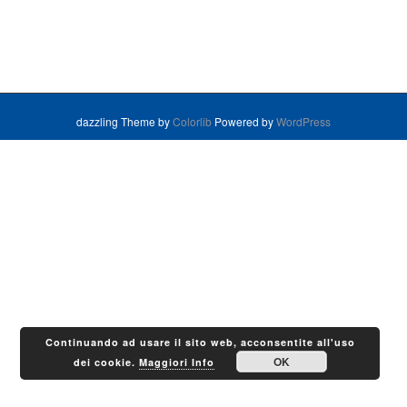
dazzling Theme by
Colorlib
Powered by
WordPress
Continuando ad usare il sito web, acconsentite all'uso
OK
dei cookie.
Maggiori Info