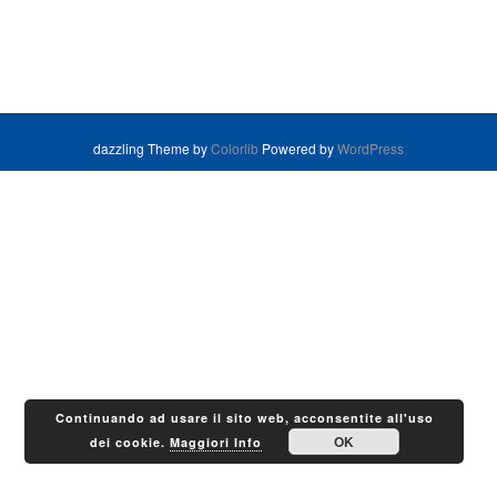
dazzling Theme by
Colorlib
Powered by
WordPress
Continuando ad usare il sito web, acconsentite all'uso
OK
dei cookie.
Maggiori Info