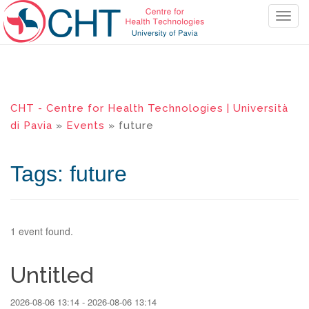
T
o
g
g
l
e
CHT - Centre for Health Technologies | Università
n
di Pavia
»
Events
» future
a
v
i
Tags: future
g
a
t
i
1 event found.
o
n
Untitled
2026-08-06 13:14 - 2026-08-06 13:14