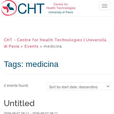
T
o
g
g
l
e
CHT - Centre for Health Technologies | Università
n
di Pavia
»
Events
» medicina
a
v
i
Tags: medicina
g
a
t
i
2 events found.
o
n
Untitled
2026-08-07 08:11 - 2026-08-07 08:11