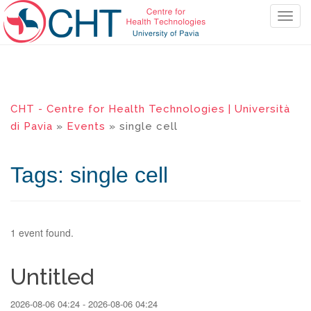
T
o
g
g
l
e
CHT - Centre for Health Technologies | Università
n
di Pavia
»
Events
» single cell
a
v
i
Tags: single cell
g
a
t
i
1 event found.
o
n
Untitled
2026-08-06 04:24 - 2026-08-06 04:24