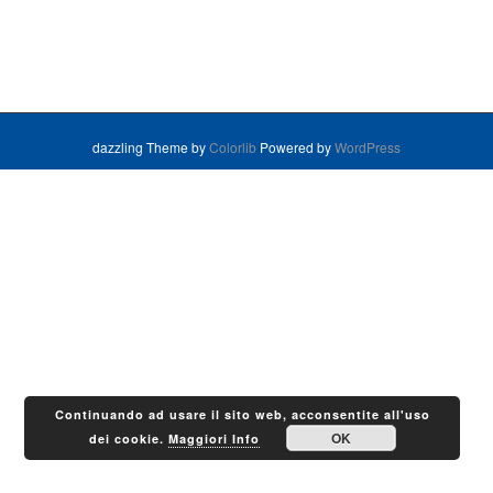
dazzling Theme by
Colorlib
Powered by
WordPress
Continuando ad usare il sito web, acconsentite all'uso
OK
dei cookie.
Maggiori Info